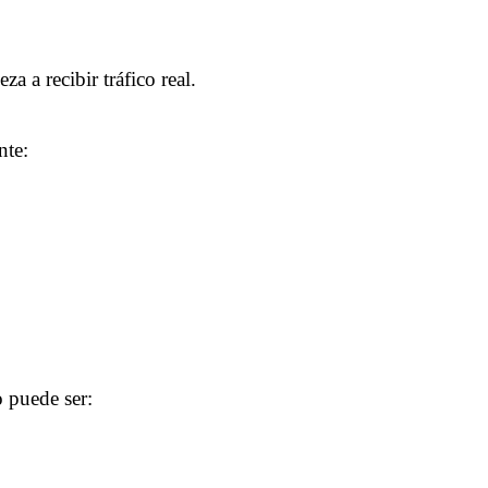
 a recibir tráfico real.
nte:
o puede ser: