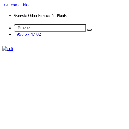
Ir al contenido
Synexia
Odoo
Formación
PlanB
958 57 47 02